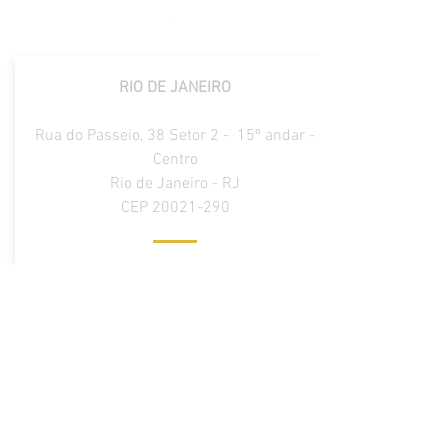
RIO DE JANEIRO
Rua do Passeio, 38 Setor 2 - 15º andar -
Centro
Rio de Janeiro - RJ
CEP
20021-290
CAMPOS DOS GOYTACAZES
Rua Dr. Siqueira nº 139, sala 301, Ed.
Lumina, Pq Tamandaré CEP
28030-131
contato@mottamongin.com